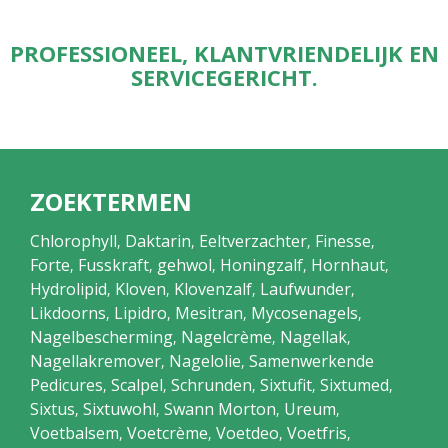
PROFESSIONEEL, KLANTVRIENDELIJK EN
SERVICEGERICHT.
ZOEKTERMEN
Chlorophyll
Daktarin
Eeltverzachter
Finesse
,
,
,
,
Forte
Fusskraft
gehwol
Honingzalf
Hornhaut
,
,
,
,
,
Hydrolipid
Kloven
Klovenzalf
Laufwunder
,
,
,
,
Likdoorns
Lipidro
Mesitran
Mycosenagels
,
,
,
,
Nagelbescherming
Nagelcrème
Nagellak
,
,
,
Nagellakremover
Nagelolie
Samenwerkende
,
,
Pedicures
Scalpel
Schrunden
Sixtufit
Sixtumed
,
,
,
,
,
Sixtus
Sixtuwohl
Swann Morton
Ureum
,
,
,
,
Voetbalsem
Voetcrème
Voetdeo
Voetfris
,
,
,
,