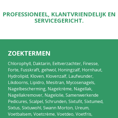
PROFESSIONEEL, KLANTVRIENDELIJK EN
SERVICEGERICHT.
ZOEKTERMEN
Chlorophyll
Daktarin
Eeltverzachter
Finesse
,
,
,
,
Forte
Fusskraft
gehwol
Honingzalf
Hornhaut
,
,
,
,
,
Hydrolipid
Kloven
Klovenzalf
Laufwunder
,
,
,
,
Likdoorns
Lipidro
Mesitran
Mycosenagels
,
,
,
,
Nagelbescherming
Nagelcrème
Nagellak
,
,
,
Nagellakremover
Nagelolie
Samenwerkende
,
,
Pedicures
Scalpel
Schrunden
Sixtufit
Sixtumed
,
,
,
,
,
Sixtus
Sixtuwohl
Swann Morton
Ureum
,
,
,
,
Voetbalsem
Voetcrème
Voetdeo
Voetfris
,
,
,
,