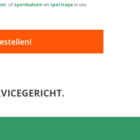
sem
of
sportbalsem
en
sporttape
in ons
stellen!
VICEGERICHT.