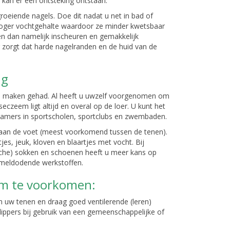
n kan er een ontsteking ontstaan.
roeiende nagels. Doe dit nadat u net in bad of
oger vochtgehalte waardoor ze minder kwetsbaar
nnen dan namelijk inscheuren en gemakkelijk
r zorgt dat harde nagelranden en de huid van de
ng
e maken gehad. Al heeft u uwzelf voorgenomen om
zeem ligt altijd en overal op de loer. U kunt het
kamers in sportscholen, sportclubs en zwembaden.
an de voet (meest voorkomend tussen de tenen).
, jeuk, kloven en blaartjes met vocht. Bij
ische) sokken en schoenen heeft u meer kans op
eldodende werkstoffen.
m te voorkomen:
n uw tenen en draag goed ventilerende (leren)
lippers bij gebruik van een gemeenschappelijke of